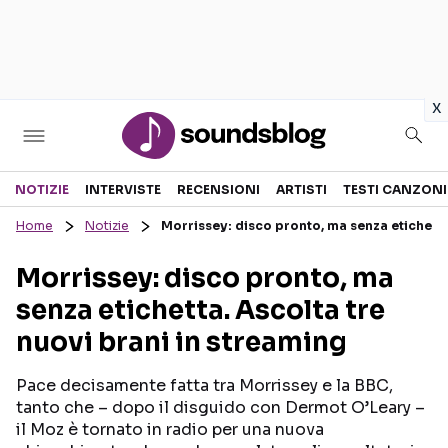
in
x
Sezioni
NOTIZIE
INTERVISTE
RECENSIONI
ARTISTI
TESTI CANZONI
Home
Notizie
Morrissey: disco pronto, ma senza etichetta
NOTIZIE
ARTISTI
Morrissey: disco pronto, ma
RECENSIONI MUSICALI
TESTI CANZONI
senza etichetta. Ascolta tre
INTERVISTE
TOUR ED EVENTI
nuovi brani in streaming
GOSSIP E CURIOSITÀ
TALENT SHOW
Pace decisamente fatta tra Morrissey e la BBC,
tanto che – dopo il disguido con Dermot O’Leary –
il Moz è tornato in radio per una nuova