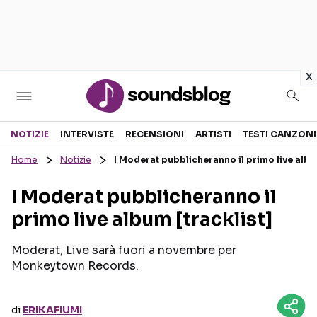
in
x
Sezioni
NOTIZIE
INTERVISTE
RECENSIONI
ARTISTI
TESTI CANZONI
Home
Notizie
I Moderat pubblicheranno il primo live album
NOTIZIE
ARTISTI
I Moderat pubblicheranno il
RECENSIONI MUSICALI
TESTI CANZONI
primo live album [tracklist]
INTERVISTE
TOUR ED EVENTI
GOSSIP E CURIOSITÀ
TALENT SHOW
Moderat, Live sarà fuori a novembre per
Monkeytown Records.
di
ERIKAFIUMI