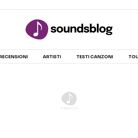
Sezioni
RECENSIONI
ARTISTI
TESTI CANZONI
TOU
NOTIZIE
ARTISTI
RECENSIONI MUSICALI
TESTI CANZONI
INTERVISTE
TOUR ED EVENTI
GOSSIP E CURIOSITÀ
TALENT SHOW