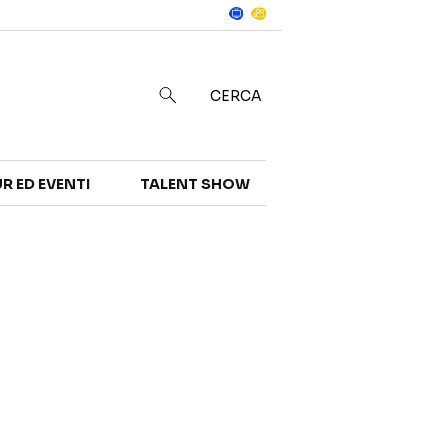
Notizie
in
CERCA
R ED EVENTI
TALENT SHOW