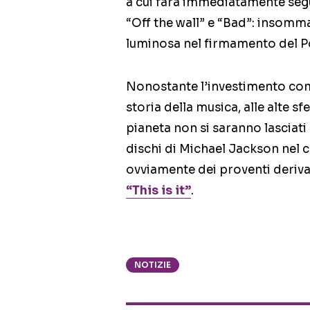
a cui farà immediatamente segu
“Off the wall” e “Bad”: insomma,
luminosa nel firmamento del Po
Nonostante l’investimento comp
storia della musica, alle alte s
pianeta non si saranno lasciati 
dischi di Michael Jackson nel 
ovviamente dei proventi derivan
“This is it”
.
NOTIZIE