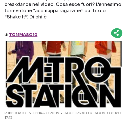
breakdance nel video. Cosa esce fuori? L’ennesimo
tormentone “acchiappa ragazzine” dal titolo
Seguici sui social
“Shake It”. Di chi è
di
TOMMASO10
PUBBLICATO
13 FEBBRAIO 2009
AGGIORNATO 31 AGOSTO 2020
17:13