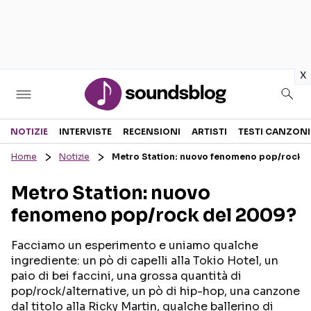
in
x
Sezioni
NOTIZIE
INTERVISTE
RECENSIONI
ARTISTI
TESTI CANZONI
Home
Notizie
Metro Station: nuovo fenomeno pop/rock 
NOTIZIE
ARTISTI
Metro Station: nuovo
RECENSIONI MUSICALI
TESTI CANZONI
fenomeno pop/rock del 2009?
INTERVISTE
TOUR ED EVENTI
GOSSIP E CURIOSITÀ
TALENT SHOW
Facciamo un esperimento e uniamo qualche
ingrediente: un pò di capelli alla Tokio Hotel, un
paio di bei faccini, una grossa quantità di
pop/rock/alternative, un pò di hip-hop, una canzone
dal titolo alla Ricky Martin, qualche ballerino di