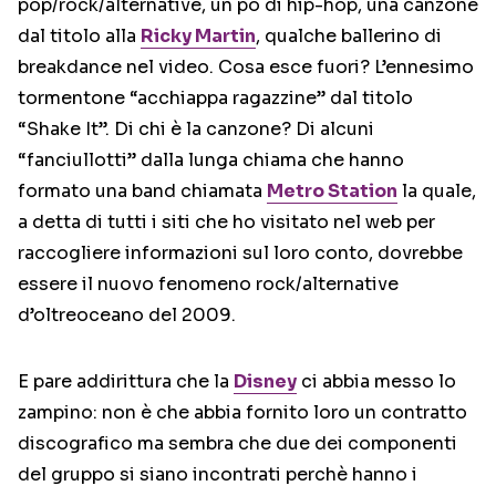
pop/rock/alternative, un pò di hip-hop, una canzone
dal titolo alla
Ricky Martin
, qualche ballerino di
breakdance nel video. Cosa esce fuori? L’ennesimo
tormentone “acchiappa ragazzine” dal titolo
“Shake It”. Di chi è la canzone? Di alcuni
“fanciullotti” dalla lunga chiama che hanno
formato una band chiamata
Metro Station
la quale,
a detta di tutti i siti che ho visitato nel web per
raccogliere informazioni sul loro conto, dovrebbe
essere il nuovo fenomeno rock/alternative
d’oltreoceano del 2009.
E pare addirittura che la
Disney
ci abbia messo lo
zampino: non è che abbia fornito loro un contratto
discografico ma sembra che due dei componenti
del gruppo si siano incontrati perchè hanno i