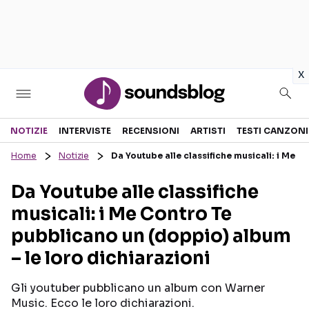
in
x
Sezioni
NOTIZIE
INTERVISTE
RECENSIONI
ARTISTI
TESTI CANZONI
Home
Notizie
Da Youtube alle classifiche musicali: i Me 
NOTIZIE
ARTISTI
Da Youtube alle classifiche
RECENSIONI MUSICALI
TESTI CANZONI
musicali: i Me Contro Te
INTERVISTE
TOUR ED EVENTI
pubblicano un (doppio) album
GOSSIP E CURIOSITÀ
TALENT SHOW
– le loro dichiarazioni
Gli youtuber pubblicano un album con Warner
Music. Ecco le loro dichiarazioni.