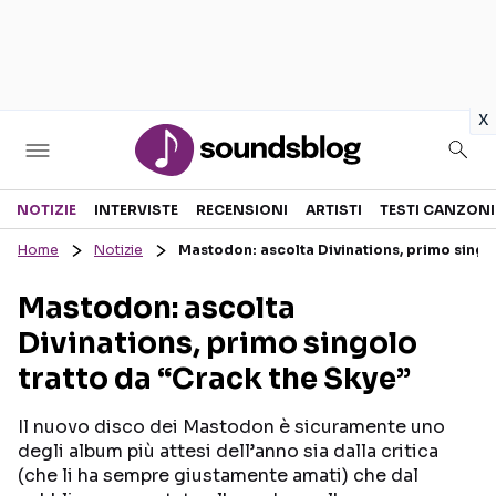
in
x
Sezioni
NOTIZIE
INTERVISTE
RECENSIONI
ARTISTI
TESTI CANZONI
Home
Notizie
Mastodon: ascolta Divinations, primo singo
NOTIZIE
ARTISTI
Mastodon: ascolta
RECENSIONI MUSICALI
TESTI CANZONI
Divinations, primo singolo
INTERVISTE
TOUR ED EVENTI
tratto da “Crack the Skye”
GOSSIP E CURIOSITÀ
TALENT SHOW
Il nuovo disco dei Mastodon è sicuramente uno
degli album più attesi dell’anno sia dalla critica
(che li ha sempre giustamente amati) che dal