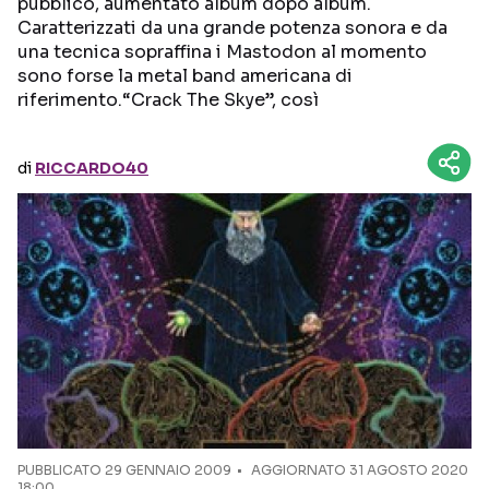
pubblico, aumentato album dopo album.
Caratterizzati da una grande potenza sonora e da
Seguici sui social
una tecnica sopraffina i Mastodon al momento
sono forse la metal band americana di
riferimento.“Crack The Skye”, così
di
RICCARDO40
PUBBLICATO
29 GENNAIO 2009
AGGIORNATO 31 AGOSTO 2020
18:00