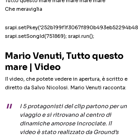
Tutto questo mare mare mare mare mare
Che meraviglia
srapi.setPkey(‘252b199f1f3067f890b493eb52294b48’
srapi.setSongId(751869); srapi.run();
Mario Venuti, Tutto questo
mare | Video
Il video, che potete vedere in apertura, è scritto e
diretto da Salvo Nicolosi. Mario Venuti racconta:
I 5 protagonisti del clip partono per un
viaggio e si ritrovano al centro di
dinamiche amorose incrociate. Il
video è stato realizzato da Ground’s