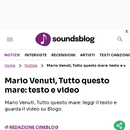
in
x
Sezioni
NOTIZIE
INTERVISTE
RECENSIONI
ARTISTI
TESTI CANZONI
Home
Notizie
Mario Venuti, Tutto questo mare: testo e vi
NOTIZIE
ARTISTI
Mario Venuti, Tutto questo
RECENSIONI MUSICALI
TESTI CANZONI
mare: testo e video
INTERVISTE
TOUR ED EVENTI
GOSSIP E CURIOSITÀ
TALENT SHOW
Mario Venuti, Tutto questo mare: leggi il testo e
guarda il video su Blogo.
di
REDAZIONE CINEBLOG