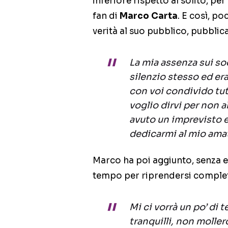
inferiore rispetto al solito, pe
fan di
Marco Carta
. E così, po
verità al suo pubblico, pubblic
La mia assenza sui so
silenzio stesso ed era
con voi condivido tut
voglio dirvi per non 
avuto un imprevisto
dedicarmi al mio amat
Marco ha poi aggiunto, senza en
tempo per riprendersi comple
Mi ci vorrà un po’ di
tranquilli, non moller