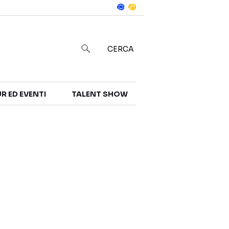
Notizie
in
CERCA
R ED EVENTI
TALENT SHOW