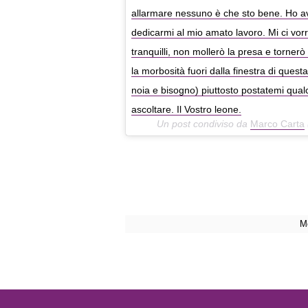
allarmare nessuno è che sto bene. Ho 
dedicarmi al mio amato lavoro. Mi ci vorr
tranquilli, non mollerò la presa e torner
la morbosità fuori dalla finestra di ques
noia e bisogno) piuttosto postatemi qual
ascoltare. Il Vostro leone.
Un post condiviso da
Marco Carta