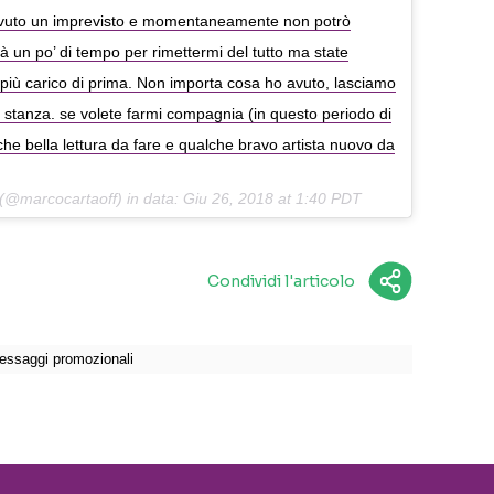
avuto un imprevisto e momentaneamente non potrò
à un po’ di tempo per rimettermi del tutto ma state
ò più carico di prima. Non importa cosa ho avuto, lasciamo
ta stanza. se volete farmi compagnia (in questo periodo di
che bella lettura da fare e qualche bravo artista nuovo da
(@marcocartaoff) in data:
Giu 26, 2018 at 1:40 PDT
Condividi l'articolo