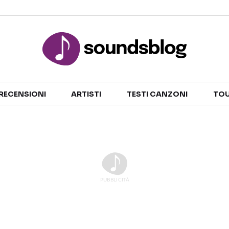
Sezioni
RECENSIONI
ARTISTI
TESTI CANZONI
TOU
NOTIZIE
ARTISTI
RECENSIONI MUSICALI
TESTI CANZONI
INTERVISTE
TOUR ED EVENTI
GOSSIP E CURIOSITÀ
TALENT SHOW