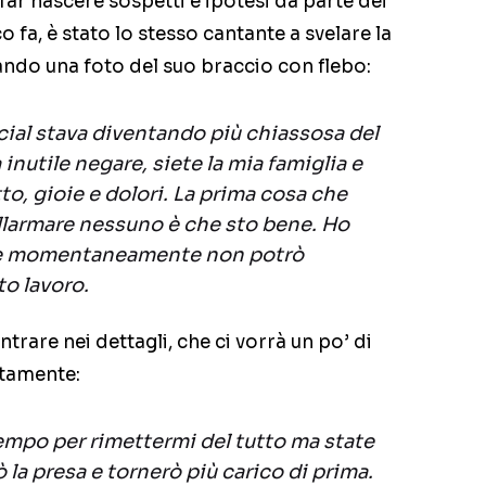
r far nascere sospetti e ipotesi da parte dei
co fa, è stato lo stesso cantante a svelare la
ando una foto del suo braccio con flebo:
cial stava diventando più chiassosa del
 inutile negare, siete la mia famiglia e
to, gioie e dolori. La prima cosa che
allarmare nessuno è che sto bene. Ho
 e momentaneamente non potrò
o lavoro.
trare nei dettagli, che ci vorrà un po’ di
tamente:
 tempo per rimettermi del tutto ma state
ò la presa e tornerò più carico di prima.