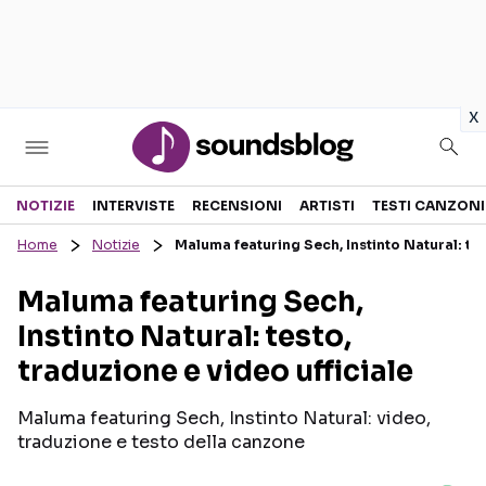
in
x
Sezioni
NOTIZIE
INTERVISTE
RECENSIONI
ARTISTI
TESTI CANZONI
Home
Notizie
Maluma featuring Sech, Instinto Natural: tes
NOTIZIE
ARTISTI
Maluma featuring Sech,
RECENSIONI MUSICALI
TESTI CANZONI
Instinto Natural: testo,
INTERVISTE
TOUR ED EVENTI
traduzione e video ufficiale
GOSSIP E CURIOSITÀ
TALENT SHOW
Maluma featuring Sech, Instinto Natural: video,
traduzione e testo della canzone