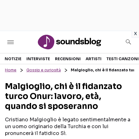
in
x
Sezioni
NOTIZIE
INTERVISTE
RECENSIONI
ARTISTI
TESTI CANZONI
Home
Gossip e curiosità
Malgioglio, chi è il fidanzato tur
NOTIZIE
ARTISTI
Malgioglio, chi è il fidanzato
RECENSIONI MUSICALI
TESTI CANZONI
turco Onur: lavoro, età,
INTERVISTE
TOUR ED EVENTI
quando si sposeranno
GOSSIP E CURIOSITÀ
TALENT SHOW
Cristiano Malgioglio è legato sentimentalmente a
un uomo originario della Turchia e con lui
pronuncerà il fatidico Sì.