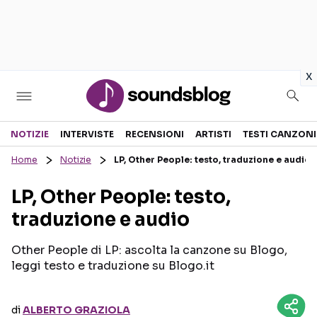
in
x
Sezioni
NOTIZIE
INTERVISTE
RECENSIONI
ARTISTI
TESTI CANZONI
Home
Notizie
LP, Other People: testo, traduzione e audio
NOTIZIE
ARTISTI
LP, Other People: testo,
RECENSIONI MUSICALI
TESTI CANZONI
traduzione e audio
INTERVISTE
TOUR ED EVENTI
GOSSIP E CURIOSITÀ
TALENT SHOW
Other People di LP: ascolta la canzone su Blogo,
leggi testo e traduzione su Blogo.it
di
ALBERTO GRAZIOLA