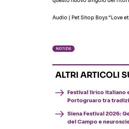
questo nuovo singolo del ritor
Audio | Pet Shop Boys “Love et
NOTIZIE
ALTRI ARTICOLI 
Festival lirico italian
Portogruaro tra tradiz
Siena Festival 2026: G
del Campo e neurosci