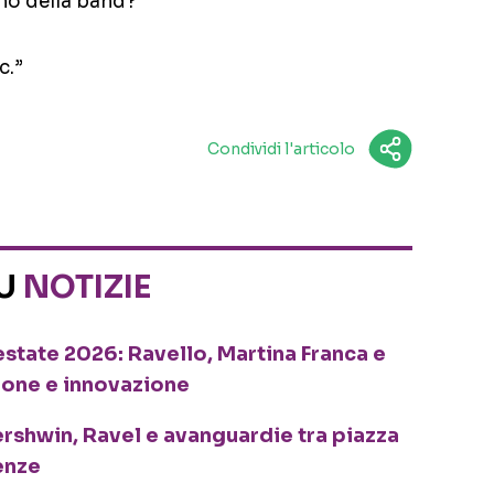
no della band?
c.”
Condividi l'articolo
SU
NOTIZIE
o estate 2026: Ravello, Martina Franca e
ione e innovazione
ershwin, Ravel e avanguardie tra piazza
enze