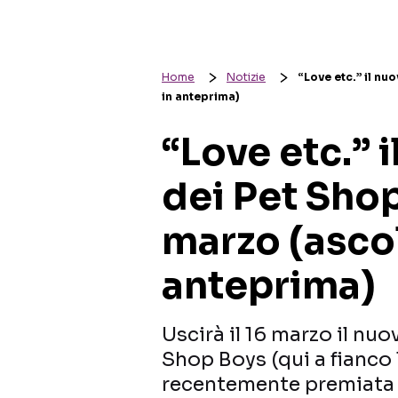
Home
Notizie
“Love etc.” il nu
in anteprima)
“Love etc.” 
dei Pet Shop
marzo (ascol
anteprima)
Uscirà il 16 marzo il nuo
Shop Boys (qui a fianco l
recentemente premiata al