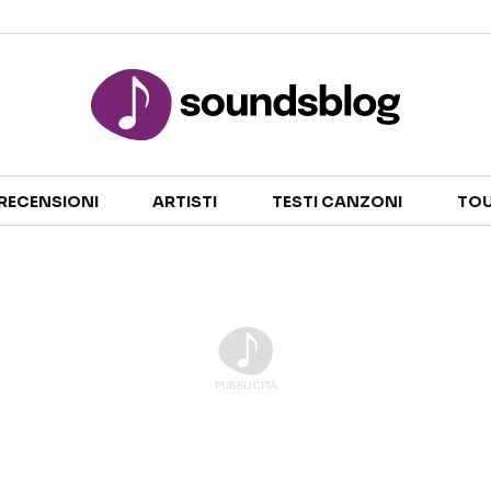
Sezioni
RECENSIONI
ARTISTI
TESTI CANZONI
TOU
NOTIZIE
ARTISTI
RECENSIONI MUSICALI
TESTI CANZONI
INTERVISTE
TOUR ED EVENTI
GOSSIP E CURIOSITÀ
TALENT SHOW