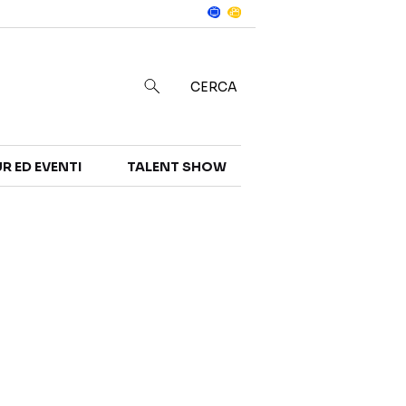
Notizie
in
CERCA
R ED EVENTI
TALENT SHOW