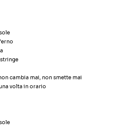
 sole
nferno
ta
 stringe
 non cambia mai, non smette mai
una volta in orario
 sole