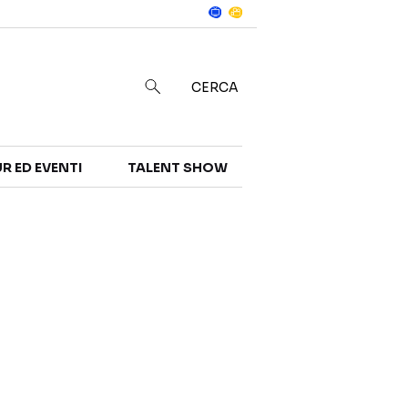
Notizie
in
CERCA
R ED EVENTI
TALENT SHOW