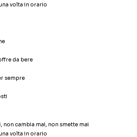
una volta in orario
ne
offre da bere
per sempre
sti
i, non cambia mai, non smette mai
una volta in orario