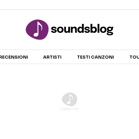
Sezioni
RECENSIONI
ARTISTI
TESTI CANZONI
TOU
NOTIZIE
ARTISTI
RECENSIONI MUSICALI
TESTI CANZONI
INTERVISTE
TOUR ED EVENTI
GOSSIP E CURIOSITÀ
TALENT SHOW