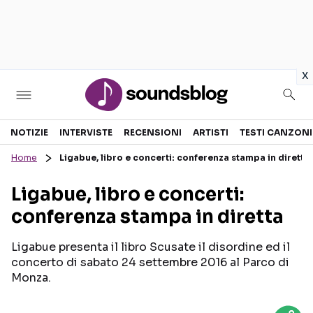
in
x
Sezioni
NOTIZIE
INTERVISTE
RECENSIONI
ARTISTI
TESTI CANZONI
Home
Ligabue, libro e concerti: conferenza stampa in diretta
NOTIZIE
ARTISTI
Ligabue, libro e concerti:
RECENSIONI MUSICALI
TESTI CANZONI
conferenza stampa in diretta
INTERVISTE
TOUR ED EVENTI
GOSSIP E CURIOSITÀ
TALENT SHOW
Ligabue presenta il libro Scusate il disordine ed il
concerto di sabato 24 settembre 2016 al Parco di
Monza.