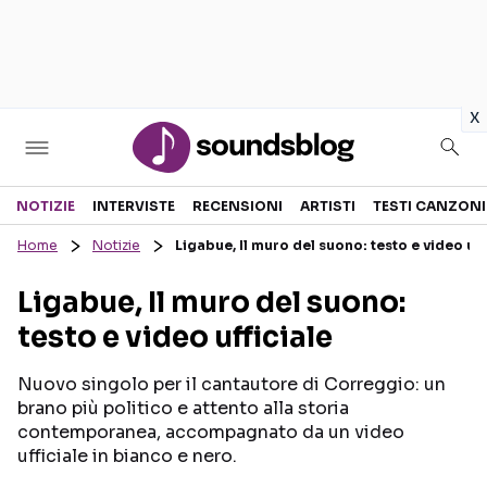
in
x
Sezioni
NOTIZIE
INTERVISTE
RECENSIONI
ARTISTI
TESTI CANZONI
Home
Notizie
Ligabue, Il muro del suono: testo e video uff
NOTIZIE
ARTISTI
Ligabue, Il muro del suono:
RECENSIONI MUSICALI
TESTI CANZONI
testo e video ufficiale
INTERVISTE
TOUR ED EVENTI
GOSSIP E CURIOSITÀ
TALENT SHOW
Nuovo singolo per il cantautore di Correggio: un
brano più politico e attento alla storia
contemporanea, accompagnato da un video
ufficiale in bianco e nero.