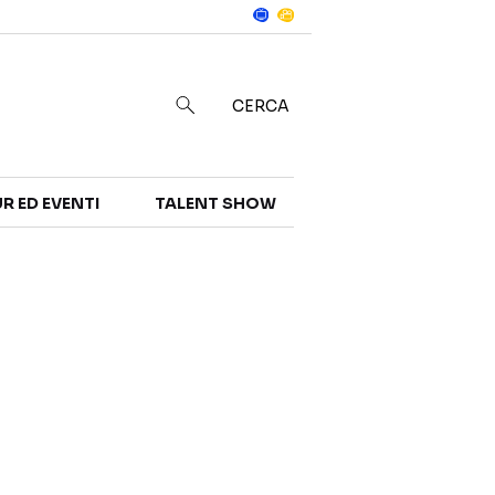
Notizie
in
CERCA
R ED EVENTI
TALENT SHOW