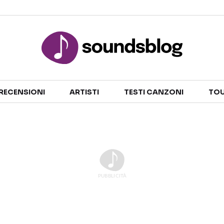
Sezioni
RECENSIONI
ARTISTI
TESTI CANZONI
TOU
NOTIZIE
ARTISTI
RECENSIONI MUSICALI
TESTI CANZONI
INTERVISTE
TOUR ED EVENTI
GOSSIP E CURIOSITÀ
TALENT SHOW