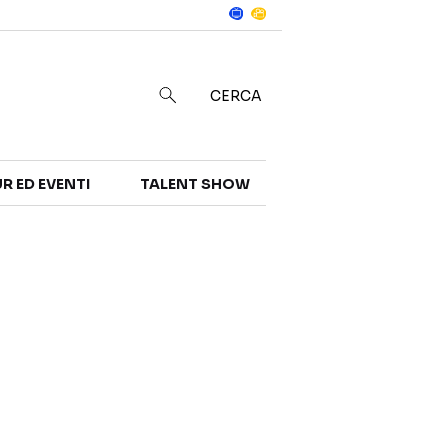
Notizie
in
CERCA
R ED EVENTI
TALENT SHOW