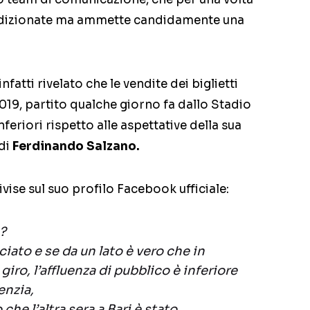
ndizionate ma ammette candidamente una
infatti rivelato che le vendite dei biglietti
2019, partito qualche giorno fa dallo Stadio
nferiori rispetto alle aspettative della sua
di
Ferdinando Salzano.
vise sul suo profilo Facebook ufficiale:
?
nciato e se da un lato è vero che in
giro, l’affluenza di pubblico è inferiore
enzia,
 che l’altra sera a Bari è stato