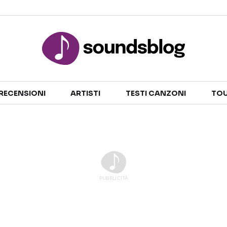
Sezioni
RECENSIONI
ARTISTI
TESTI CANZONI
TOU
NOTIZIE
ARTISTI
RECENSIONI MUSICALI
TESTI CANZONI
INTERVISTE
TOUR ED EVENTI
GOSSIP E CURIOSITÀ
TALENT SHOW