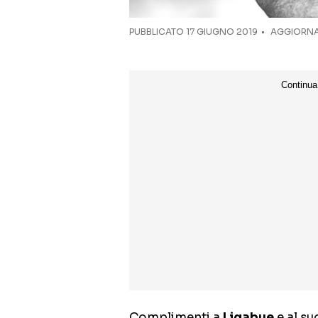
PUBBLICATO
17 GIUGNO 2019
AGGIORNAT
Complimenti a
Ligabue
e al su