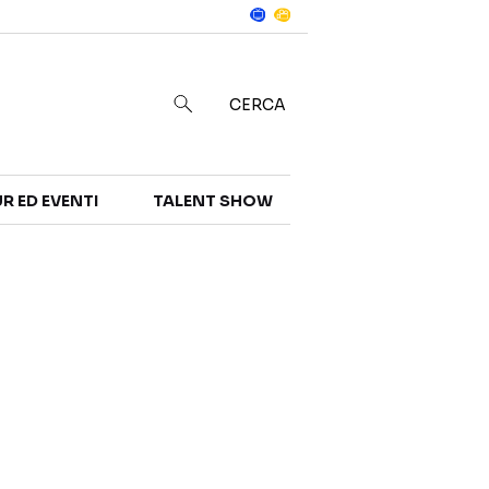
Notizie
in
CERCA
R ED EVENTI
TALENT SHOW