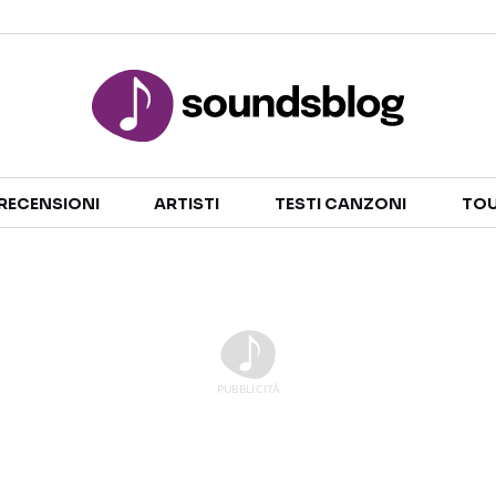
Sezioni
RECENSIONI
ARTISTI
TESTI CANZONI
TOU
NOTIZIE
ARTISTI
RECENSIONI MUSICALI
TESTI CANZONI
INTERVISTE
TOUR ED EVENTI
GOSSIP E CURIOSITÀ
TALENT SHOW