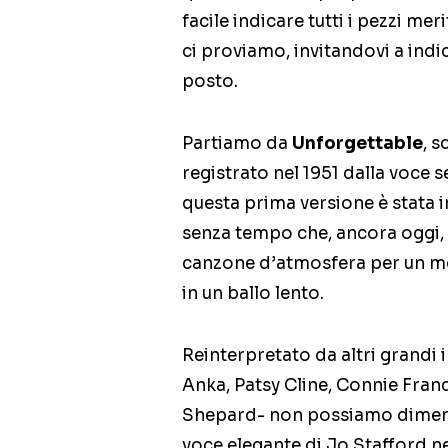
facile indicare tutti i pezzi mer
ci proviamo, invitandovi a ind
posto.
Partiamo da
Unforgettable
, 
registrato nel 1951 dalla voce
questa prima versione è stata 
senza tempo che, ancora oggi, 
canzone d’atmosfera per un mo
in un ballo lento.
Reinterpretato da altri grandi 
Anka, Patsy Cline, Connie Fran
Shepard- non possiamo diment
voce elegante di Jo Stafford n