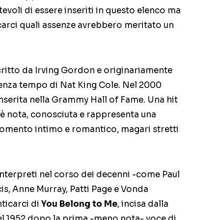
itevoli di essere inseriti in questo elenco ma
icarci quali assenze avrebbero meritato un
scritto da Irving Gordon e originariamente
 senza tempo di Nat King Cole. Nel 2000
inserita nella Grammy Hall of Fame. Una hit
è nota, conosciuta e rappresenta una
mento intimo e romantico, magari stretti
interpreti nel corso dei decenni -come Paul
cis, Anne Murray, Patti Page e Vonda
icarci di
You Belong to Me
, incisa dalla
el 1952 dopo la prima -meno nota- voce di