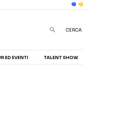
Notizie
in
CERCA
R ED EVENTI
TALENT SHOW