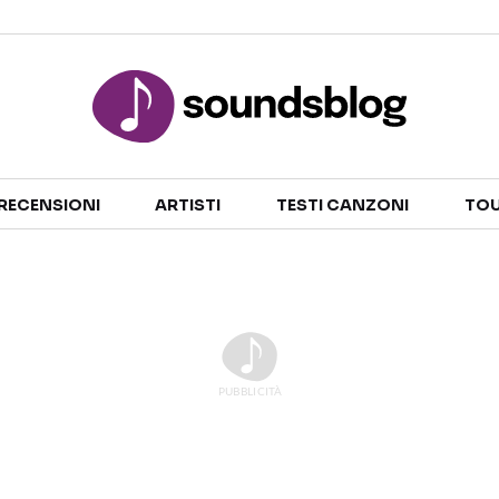
Sezioni
RECENSIONI
ARTISTI
TESTI CANZONI
TOU
NOTIZIE
ARTISTI
RECENSIONI MUSICALI
TESTI CANZONI
INTERVISTE
TOUR ED EVENTI
GOSSIP E CURIOSITÀ
TALENT SHOW