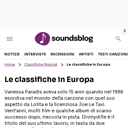
in
x
Sezioni
NOTIZIE
INTERVISTE
RECENSIONI
ARTISTI
TESTI CANZONI
Home
Classifiche Musicali
Le classifiche in Europa
NOTIZIE
ARTISTI
Le classifiche in Europa
RECENSIONI MUSICALI
TESTI CANZONI
INTERVISTE
TOUR ED EVENTI
Vanessa Paradis aveva solo 15 anni quando nel 1988
esordiva nel mondo della canzone con quel suo
GOSSIP E CURIOSITÀ
TALENT SHOW
aspetto da Lolita e la licenziosa Joe Le Taxi.
Vent’anni, molti film e qualche album di scarso
successo dopo, rieccola in pista. Divinydille è il
titolo del suo ultimo lavoro, in testa da due