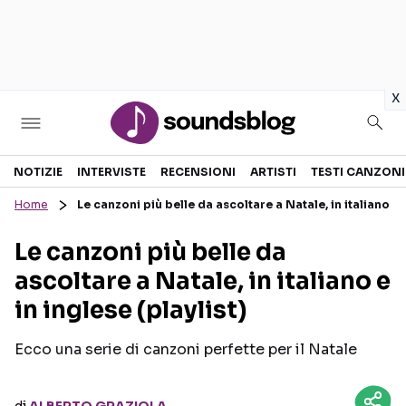
in
x
Sezioni
NOTIZIE
INTERVISTE
RECENSIONI
ARTISTI
TESTI CANZONI
Home
Le canzoni più belle da ascoltare a Natale, in italiano e i
NOTIZIE
ARTISTI
Le canzoni più belle da
RECENSIONI MUSICALI
TESTI CANZONI
ascoltare a Natale, in italiano e
INTERVISTE
TOUR ED EVENTI
in inglese (playlist)
GOSSIP E CURIOSITÀ
TALENT SHOW
Ecco una serie di canzoni perfette per il Natale