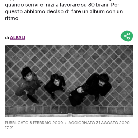
quando scrivi e inizi a lavorare su 30 brani. Per
questo abbiamo deciso di fare un album con un
Seguici sui social
ritmo
di
ALEALI
PUBBLICATO
8 FEBBRAIO 2009
AGGIORNATO 31 AGOSTO 2020
17:21