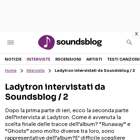
in
x
Sezioni
NOTIZIE
INTERVISTE
RECENSIONI
ARTISTI
TESTI CANZONI
Home
Interviste
Ladytron intervistati da Soundsblog / 2
NOTIZIE
ARTISTI
Ladytron intervistati da
RECENSIONI MUSICALI
TESTI CANZONI
Soundsblog / 2
INTERVISTE
TOUR ED EVENTI
GOSSIP E CURIOSITÀ
TALENT SHOW
Dopo la prima parte di ieri, ecco la seconda parte
dell’intervista ai Ladytron. Come è avvenuta la
scelta finale delle tracce dell’album? “Runaway” e
“Ghosts” sono molto diverse tra loro, sono
rappresentative dell’album?E’ difficile scegliere