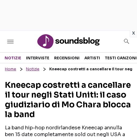
in
x
Sezioni
NOTIZIE
INTERVISTE
RECENSIONI
ARTISTI
TESTI CANZONI
Home
Notizie
Kneecap costretti a cancellare il tour negli 
NOTIZIE
ARTISTI
Kneecap costretti a cancellare
RECENSIONI MUSICALI
TESTI CANZONI
il tour negli Stati Uniti: il caso
INTERVISTE
TOUR ED EVENTI
giudiziario di Mo Chara blocca
GOSSIP E CURIOSITÀ
TALENT SHOW
la band
La band hip-hop nordirlandese Kneecap annulla
ben 15 date completamente sold out negli USA a