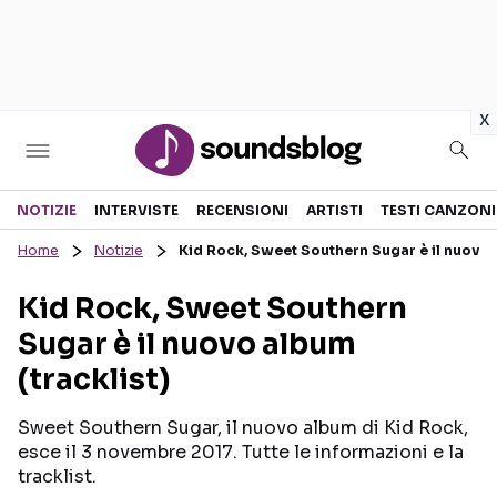
in
x
Sezioni
NOTIZIE
INTERVISTE
RECENSIONI
ARTISTI
TESTI CANZONI
Home
Notizie
Kid Rock, Sweet Southern Sugar è il nuovo a
NOTIZIE
ARTISTI
Kid Rock, Sweet Southern
RECENSIONI MUSICALI
TESTI CANZONI
Sugar è il nuovo album
INTERVISTE
TOUR ED EVENTI
(tracklist)
GOSSIP E CURIOSITÀ
TALENT SHOW
Sweet Southern Sugar, il nuovo album di Kid Rock,
esce il 3 novembre 2017. Tutte le informazioni e la
tracklist.