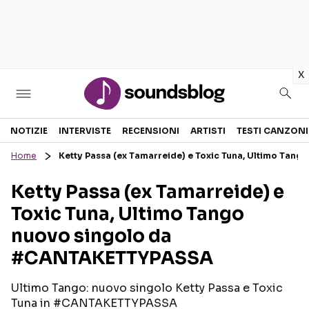
in
x
Sezioni
NOTIZIE
INTERVISTE
RECENSIONI
ARTISTI
TESTI CANZONI
Home
Ketty Passa (ex Tamarreide) e Toxic Tuna, Ultimo Ta
NOTIZIE
ARTISTI
Ketty Passa (ex Tamarreide) e
RECENSIONI MUSICALI
TESTI CANZONI
Toxic Tuna, Ultimo Tango
INTERVISTE
TOUR ED EVENTI
nuovo singolo da
GOSSIP E CURIOSITÀ
TALENT SHOW
#CANTAKETTYPASSA
Ultimo Tango: nuovo singolo Ketty Passa e Toxic
Tuna in #CANTAKETTYPASSA