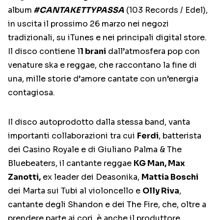
album
#CANTAKETTYPASSA
(103 Records / Edel),
in uscita il prossimo 26 marzo nei negozi
tradizionali, su iTunes e nei principali digital store.
Il disco contiene 1
1 brani
dall’atmosfera pop con
venature ska e reggae, che raccontano la fine di
una, mille storie d’amore cantate con un’energia
contagiosa.
Il disco autoprodotto dalla stessa band, vanta
importanti collaborazioni tra cui
Ferdi
, batterista
dei Casino Royale e di Giuliano Palma & The
Bluebeaters, il cantante reggae
KG Man, Max
Zanotti,
ex leader dei Deasonika,
Mattia Boschi
dei Marta sui Tubi al violoncello e
Olly Riva
,
cantante degli Shandon e dei The Fire, che, oltre a
prendere parte ai cori, è anche il produttore