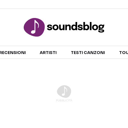
Sezioni
RECENSIONI
ARTISTI
TESTI CANZONI
TOU
NOTIZIE
ARTISTI
RECENSIONI MUSICALI
TESTI CANZONI
INTERVISTE
TOUR ED EVENTI
GOSSIP E CURIOSITÀ
TALENT SHOW