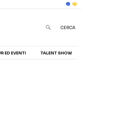
Notizie
in
CERCA
R ED EVENTI
TALENT SHOW