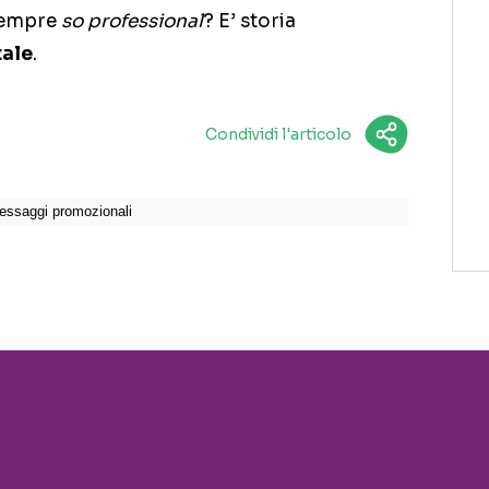
 sempre
so professional
? E’ storia
ale
.
Condividi l'articolo