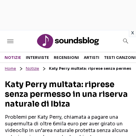
in
x
Sezioni
NOTIZIE
INTERVISTE
RECENSIONI
ARTISTI
TESTI CANZONI
Home
Notizie
Katy Perry multata: riprese senza permesso i
NOTIZIE
ARTISTI
Katy Perry multata: riprese
RECENSIONI MUSICALI
TESTI CANZONI
senza permesso in una riserva
INTERVISTE
TOUR ED EVENTI
naturale di Ibiza
GOSSIP E CURIOSITÀ
TALENT SHOW
Problemi per Katy Perry, chiamata a pagare una
supermulta di oltre 6mila euro per aver girato un
videoclip in un’area naturale protetta senza alcuna