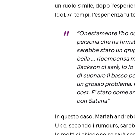
un ruolo simile, dopo l’esperie
Idol. Ai tempi, l’esperienza fu
“Onestamente l’ho odi
persona che ha firma
sarebbe stato un gru
bella … ricompensa m
Jackson ci sarà, io l
di suonare il basso 
un grosso problema. 
così. E’ stato come an
con Satana”
In questo caso, Mariah andrebb
Uk e, secondo i rumours, sareb
In molti si chiedono se sarà sc