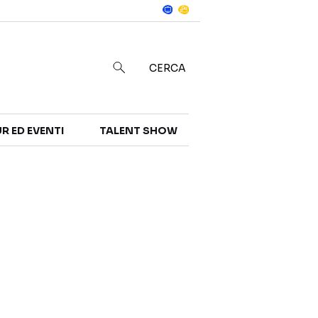
Notizie
in
CERCA
R ED EVENTI
TALENT SHOW