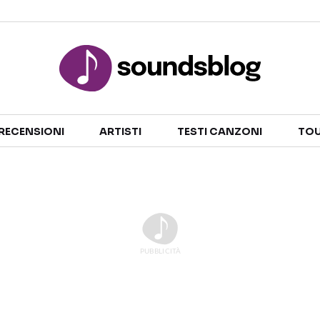
Sezioni
RECENSIONI
ARTISTI
TESTI CANZONI
TOU
NOTIZIE
ARTISTI
RECENSIONI MUSICALI
TESTI CANZONI
INTERVISTE
TOUR ED EVENTI
GOSSIP E CURIOSITÀ
TALENT SHOW