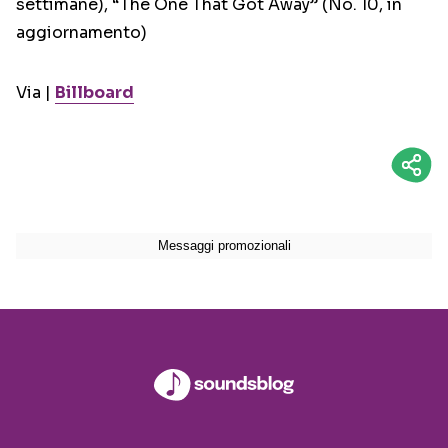
settimane), “The One That Got Away” (No. 10, in
aggiornamento)
Via |
Billboard