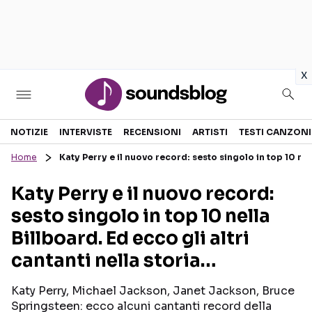
in
x
Sezioni
NOTIZIE
INTERVISTE
RECENSIONI
ARTISTI
TESTI CANZONI
Home
Katy Perry e il nuovo record: sesto singolo in top 10 nell
NOTIZIE
ARTISTI
Katy Perry e il nuovo record:
RECENSIONI MUSICALI
TESTI CANZONI
sesto singolo in top 10 nella
INTERVISTE
TOUR ED EVENTI
Billboard. Ed ecco gli altri
GOSSIP E CURIOSITÀ
TALENT SHOW
cantanti nella storia…
Katy Perry, Michael Jackson, Janet Jackson, Bruce
Springsteen: ecco alcuni cantanti record della