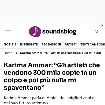
in
x
Sezioni
NOTIZIE
INTERVISTE
RECENSIONI
ARTISTI
TESTI CANZONI
Home
Karima Ammar: “Gli artisti che vendono 300 mila copie 
NOTIZIE
ARTISTI
Karima Ammar: “Gli artisti che
RECENSIONI MUSICALI
TESTI CANZONI
vendono 300 mila copie in un
INTERVISTE
TOUR ED EVENTI
colpo e poi più nulla mi
GOSSIP E CURIOSITÀ
TALENT SHOW
spaventano”
Karima Ammar parla di Amici, de I migliori anni e
del suo futuro artistico.