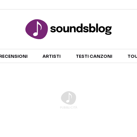
Sezioni
RECENSIONI
ARTISTI
TESTI CANZONI
TOU
NOTIZIE
ARTISTI
RECENSIONI MUSICALI
TESTI CANZONI
INTERVISTE
TOUR ED EVENTI
GOSSIP E CURIOSITÀ
TALENT SHOW