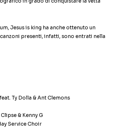
ografico in grado di conquistare la vetta
bum, Jesus is king ha anche ottenuto un
anzoni presenti, infatti, sono entrati nella
feat. Ty Dolla & Ant Clemons
. Clipse & Kenny G
day Service Choir