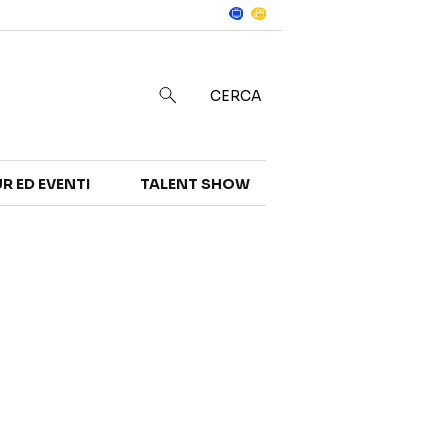
Notizie
in
CERCA
R ED EVENTI
TALENT SHOW