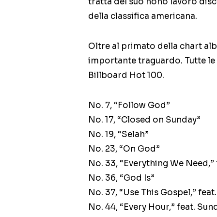
tratta del suo nono lavoro disc
della classifica americana.
Oltre al primato della chart al
importante traguardo. Tutte le c
Billboard Hot 100.
No. 7, “Follow God”
No. 17, “Closed on Sunday”
No. 19, “Selah”
No. 23, “On God”
No. 33, “Everything We Need,” 
No. 36, “God Is”
No. 37, “Use This Gospel,” feat
No. 44, “Every Hour,” feat. Sun