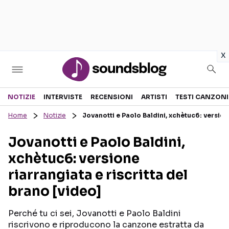
in
x
Sezioni
NOTIZIE
INTERVISTE
RECENSIONI
ARTISTI
TESTI CANZONI
Home
Notizie
Jovanotti e Paolo Baldini, xchètuc6: versione
NOTIZIE
ARTISTI
Jovanotti e Paolo Baldini,
RECENSIONI MUSICALI
TESTI CANZONI
xchètuc6: versione
INTERVISTE
TOUR ED EVENTI
riarrangiata e riscritta del
GOSSIP E CURIOSITÀ
TALENT SHOW
brano [video]
Perché tu ci sei, Jovanotti e Paolo Baldini
riscrivono e riproducono la canzone estratta da