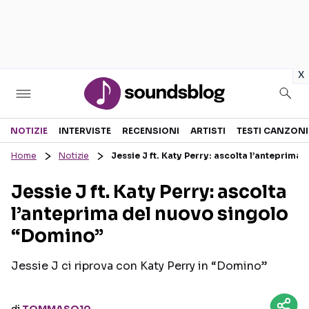
in
x
Sezioni
NOTIZIE
INTERVISTE
RECENSIONI
ARTISTI
TESTI CANZONI
Home
Notizie
Jessie J ft. Katy Perry: ascolta l’anteprim
NOTIZIE
ARTISTI
Jessie J ft. Katy Perry: ascolta
RECENSIONI MUSICALI
TESTI CANZONI
l’anteprima del nuovo singolo
INTERVISTE
TOUR ED EVENTI
“Domino”
GOSSIP E CURIOSITÀ
TALENT SHOW
Jessie J ci riprova con Katy Perry in “Domino”