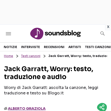
in
x
Sezioni
NOTIZIE
INTERVISTE
RECENSIONI
ARTISTI
TESTI CANZONI
Home
Testi canzoni
Jack Garratt, Worry: testo, traduzione
NOTIZIE
ARTISTI
Jack Garratt, Worry: testo,
RECENSIONI MUSICALI
TESTI CANZONI
traduzione e audio
INTERVISTE
TOUR ED EVENTI
GOSSIP E CURIOSITÀ
TALENT SHOW
Worry di Jack Garratt: ascolta la canzone, leggi
traduzione e testo su Blogo.it
di
ALBERTO GRAZIOLA