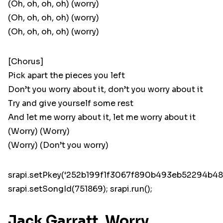
(Oh, oh, oh, oh) (worry)
(Oh, oh, oh, oh) (worry)
(Oh, oh, oh, oh) (worry)
[Chorus]
Pick apart the pieces you left
Don’t you worry about it, don’t you worry about it
Try and give yourself some rest
And let me worry about it, let me worry about it
(Worry) (Worry)
(Worry) (Don’t you worry)
srapi.setPkey(‘252b199f1f3067f890b493eb52294b48’
srapi.setSongId(751869); srapi.run();
Jack Garratt, Worry,