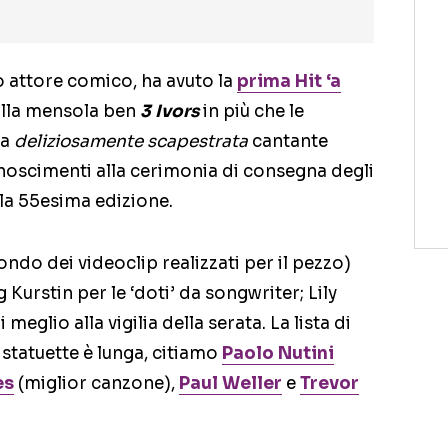
o attore comico, ha avuto la
prima Hit ‘a
lla mensola ben
3 Ivors
in più che le
la
deliziosamente scapestrata
cantante
conoscimenti alla cerimonia di consegna degli
alla 55esima edizione.
ondo dei videoclip realizzati per il pezzo)
Kurstin per le ‘doti’ da songwriter; Lily
eglio alla vigilia della serata. La lista di
 statuette è lunga, citiamo
Paolo Nutini
es
(miglior canzone),
Paul Weller
e
Trevor