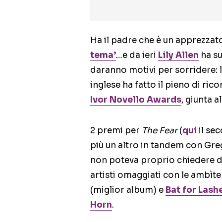
Ha il padre che è un apprezzat
tema’
…e da ieri
Lily Allen
ha su
daranno motivi per sorridere: 
inglese ha fatto il pieno di ri
Ivor Novello Awards
, giunta 
2 premi per
The Fear
(
qui
il sec
più un altro in tandem con Greg 
non poteva proprio chiedere di m
artisti omaggiati con le ambìte
(miglior album) e
Bat for Lash
Horn
.