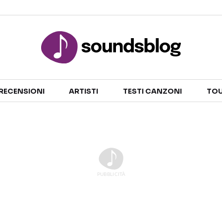
Sezioni
RECENSIONI
ARTISTI
TESTI CANZONI
TOU
NOTIZIE
ARTISTI
RECENSIONI MUSICALI
TESTI CANZONI
INTERVISTE
TOUR ED EVENTI
GOSSIP E CURIOSITÀ
TALENT SHOW