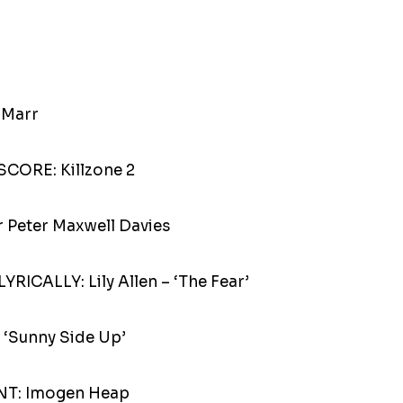
 Marr
CORE: Killzone 2
Peter Maxwell Davies
CALLY: Lily Allen – ‘The Fear’
‘Sunny Side Up’
T: Imogen Heap