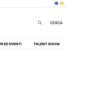
Notizie
in
CERCA
R ED EVENTI
TALENT SHOW