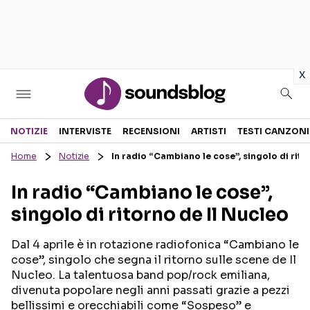
in
x
Sezioni
NOTIZIE
INTERVISTE
RECENSIONI
ARTISTI
TESTI CANZONI
Home
Notizie
In radio “Cambiano le cose”, singolo di rito
NOTIZIE
ARTISTI
In radio “Cambiano le cose”,
RECENSIONI MUSICALI
TESTI CANZONI
singolo di ritorno de Il Nucleo
INTERVISTE
TOUR ED EVENTI
GOSSIP E CURIOSITÀ
TALENT SHOW
Dal 4 aprile è in rotazione radiofonica “Cambiano le
cose”, singolo che segna il ritorno sulle scene de Il
Nucleo. La talentuosa band pop/rock emiliana,
divenuta popolare negli anni passati grazie a pezzi
bellissimi e orecchiabili come “Sospeso” e