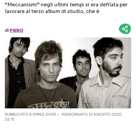
“Meccanismi” negli ultimi tempi si era defilata per
lavorare al terzo album di studio, che è
Seguici sui social
di
PIERO
PUBBLICATO
9 APRILE 2008
AGGIORNATO 31 AGOSTO 2020
22:15