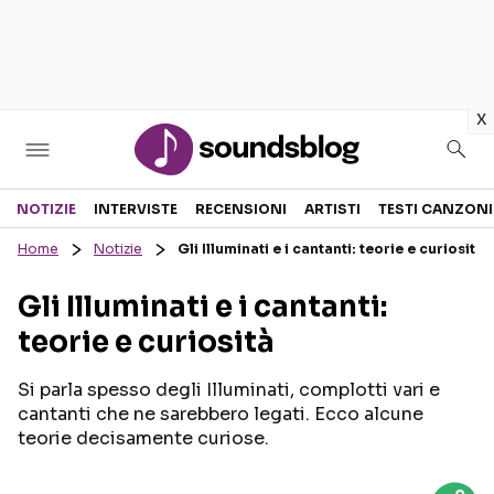
in
x
Sezioni
NOTIZIE
INTERVISTE
RECENSIONI
ARTISTI
TESTI CANZONI
Home
Notizie
Gli Illuminati e i cantanti: teorie e curiosità
NOTIZIE
ARTISTI
Gli Illuminati e i cantanti:
RECENSIONI MUSICALI
TESTI CANZONI
teorie e curiosità
INTERVISTE
TOUR ED EVENTI
GOSSIP E CURIOSITÀ
TALENT SHOW
Si parla spesso degli Illuminati, complotti vari e
cantanti che ne sarebbero legati. Ecco alcune
teorie decisamente curiose.