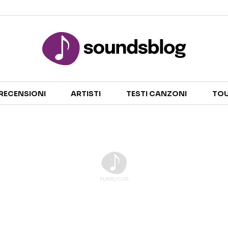
Sezioni
RECENSIONI
ARTISTI
TESTI CANZONI
TOU
NOTIZIE
ARTISTI
RECENSIONI MUSICALI
TESTI CANZONI
INTERVISTE
TOUR ED EVENTI
GOSSIP E CURIOSITÀ
TALENT SHOW