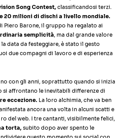
vision Song Contest,
classificandosi terzi.
e 20 milioni di dischi a livello mondiale.
 Piero Barone, il gruppo ha regalato ai
rdinaria semplicità
, ma dal grande valore
e la data da festeggiare, è stato il gesto
suoi due compagni di lavoro e di esperienza
no con gli anni, soprattutto quando si inizia
si affrontano le inevitabili differenze di
re eccezione.
La loro alchimia, che va ben
manifestata ancora una volta in alcuni scatti e
ro del web. I tre cantanti, visibilmente felici,
na torta,
subito dopo aver spento le
condividere questo momento sui social con