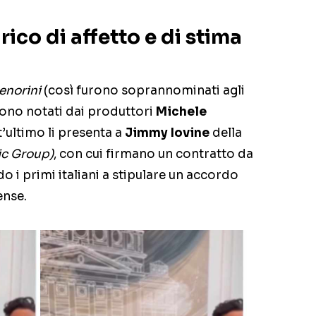
co di affetto e di stima
tenorini
(così furono soprannominati agli
gono notati dai produttori
Michele
’ultimo li presenta a
Jimmy Iovine
della
ic Group)
, con cui firmano un contratto da
do i primi italiani a stipulare un accordo
ense.