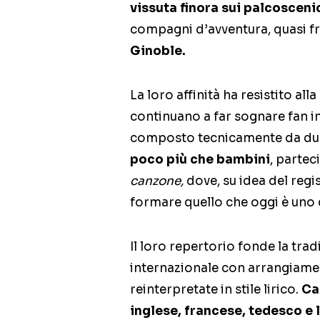
vissuta finora sui palcosceni
compagni d’avventura, quasi fra
Ginoble.
La loro affinità ha resistito all
continuano a far sognare fan in 
composto tecnicamente da due 
poco più che bambini
, partec
canzone,
dove, su idea del regi
formare quello che oggi è uno 
Il loro repertorio fonde la trad
internazionale con arrangiame
reinterpretate in stile lirico.
Ca
inglese, francese, tedesco e l