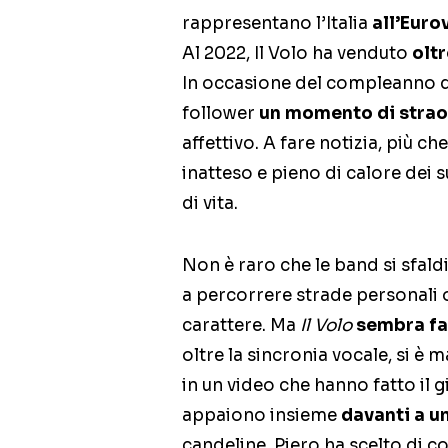
rappresentano l’Italia
all’Euro
Al 2022, Il Volo ha venduto
oltr
In occasione del compleanno di
follower
un momento di strao
affettivo. A fare notizia, più ch
inatteso e pieno di calore dei 
di vita.
Non è raro che le band si sfaldi
a percorrere strade personali o 
carattere. Ma
Il Volo
sembra fa
oltre la sincronia vocale, si è 
in un video che hanno fatto il gi
appaiono insieme
davanti a u
candeline.
Piero ha scelto di 