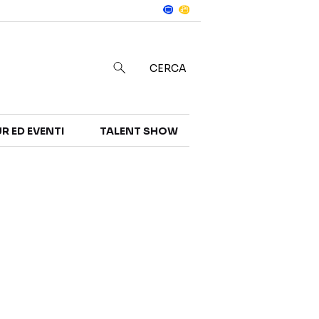
Notizie
in
CERCA
R ED EVENTI
TALENT SHOW