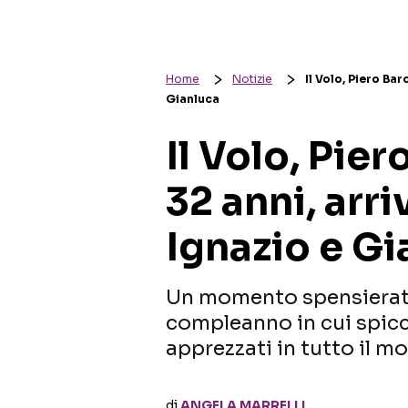
Home
Notizie
Il Volo, Piero Ba
Gianluca
Il Volo, Pie
32 anni, arri
Ignazio e Gi
Un momento spensierato
compleanno in cui spicca
apprezzati in tutto il m
di
ANGELA MARRELLI