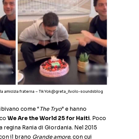
bella amicizia fraterna – TikYok@greta_ilvolo-soundsblog
esibivano come “
The Tryo
” e hanno
ico
We Are the World 25 for Haiti
. Poco
a regina Rania di Giordania. Nel 2015
 con il brano
Grande amore
, con cui