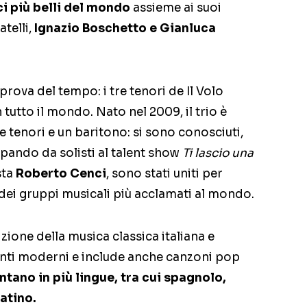
ci più belli del mondo
assieme ai suoi
telli,
Ignazio Boschetto e Gianluca
a prova del tempo: i tre tenori de Il Volo
tutto il mondo. Nato nel 2009, il trio è
tenori e un baritono: si sono conosciuti,
ipando da solisti al talent show
Ti lascio una
sta
Roberto Cenci
, sono stati uniti per
dei gruppi musicali più acclamati al mondo.
izione della musica classica italiana e
nti moderni e include anche canzoni pop
ntano in più lingue, tra cui spagnolo,
atino.