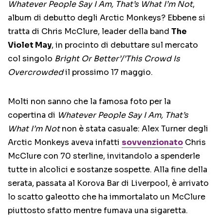
Whatever People Say I Am, That’s What I’m Not
,
album di debutto degli Arctic Monkeys? Ebbene si
tratta di Chris McClure, leader della band
The
Violet May
, in procinto di debuttare sul mercato
col singolo
Bright Or Better’/’This Crowd Is
Overcrowded
il prossimo 17 maggio.
Molti non sanno che la famosa foto per la
copertina di
Whatever People Say I Am, That’s
What I’m Not
non è stata casuale: Alex Turner degli
Arctic Monkeys aveva infatti
sovvenzionato
Chris
McClure con 70 sterline, invitandolo a spenderle
tutte in alcolici e sostanze sospette. Alla fine della
serata, passata al Korova Bar di Liverpool, è arrivato
lo scatto galeotto che ha immortalato un McClure
piuttosto sfatto mentre fumava una sigaretta.