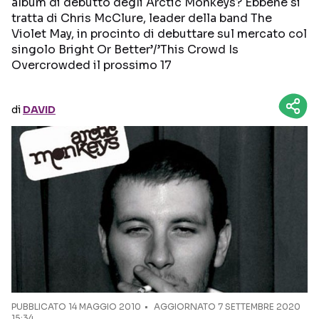
album di debutto degli Arctic Monkeys? Ebbene si
tratta di Chris McClure, leader della band The
Seguici sui social
Violet May, in procinto di debuttare sul mercato col
singolo Bright Or Better’/’This Crowd Is
Overcrowded il prossimo 17
di
DAVID
PUBBLICATO
14 MAGGIO 2010
AGGIORNATO 7 SETTEMBRE 2020
15:34