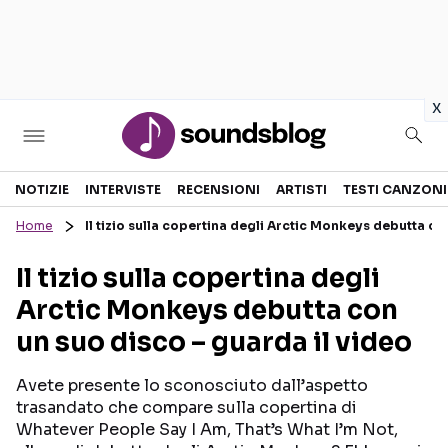
in
x
Sezioni
NOTIZIE
INTERVISTE
RECENSIONI
ARTISTI
TESTI CANZONI
Home
Il tizio sulla copertina degli Arctic Monkeys debutta co
NOTIZIE
ARTISTI
Il tizio sulla copertina degli
RECENSIONI MUSICALI
TESTI CANZONI
Arctic Monkeys debutta con
INTERVISTE
TOUR ED EVENTI
un suo disco – guarda il video
GOSSIP E CURIOSITÀ
TALENT SHOW
Avete presente lo sconosciuto dall’aspetto
trasandato che compare sulla copertina di
Whatever People Say I Am, That’s What I’m Not,