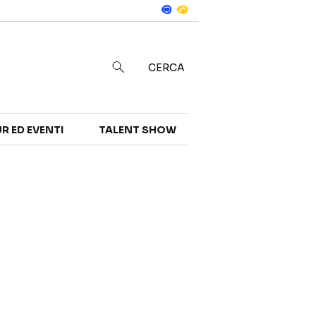
Notizie
in
CERCA
R ED EVENTI
TALENT SHOW