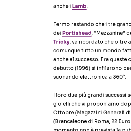
anche i
Lamb
.
Fermo restando che i tre gran
dei
Portishead
, “Mezzanine” d
Tricky
, va ricordato che oltre 
comunque tutto un mondo fatto d
anche al successo. Fra queste 
debutto (1996) si infilarono pe
suonando elettronica a 360°.
I loro due più grandi successi 
gioielli che vi proponiamo dopo 
Ottobre (Magazzini Generali di 
(Brancaleone di Roma, 22 Euro
momento non è prevista la pub