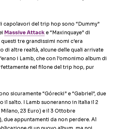
di capolavori del trip hop sono “Dummy”
ei
Massive Attack
e “Maxinquaye” di
a questi tre grandissimi nomi c’era
i altre realtà, alcune delle quali arrivate
c’erano i Lamb, che con l’omonimo album di
rfettamente nel filone del trip hop, pur
sono sicuramente “Górecki” e “Gabriel”, due
il salto. I Lamb suoneranno in Italia il 2
Milano, 23 Euro) e il 3 Ottobre
), due appuntamenti da non perdere. Al
blicazione di un nuovo album, ma noi