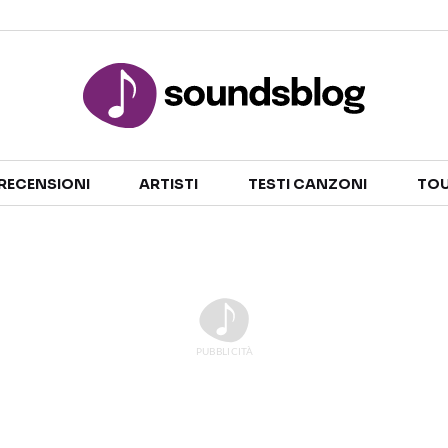
Sezioni
RECENSIONI
ARTISTI
TESTI CANZONI
TOU
NOTIZIE
ARTISTI
RECENSIONI MUSICALI
TESTI CANZONI
INTERVISTE
TOUR ED EVENTI
GOSSIP E CURIOSITÀ
TALENT SHOW