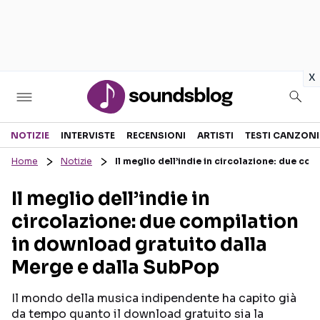
in
x
Sezioni
NOTIZIE
INTERVISTE
RECENSIONI
ARTISTI
TESTI CANZONI
Home
Notizie
Il meglio dell’indie in circolazione: due c
NOTIZIE
ARTISTI
Il meglio dell’indie in
RECENSIONI MUSICALI
TESTI CANZONI
circolazione: due compilation
INTERVISTE
TOUR ED EVENTI
in download gratuito dalla
GOSSIP E CURIOSITÀ
TALENT SHOW
Merge e dalla SubPop
Il mondo della musica indipendente ha capito già
da tempo quanto il download gratuito sia la