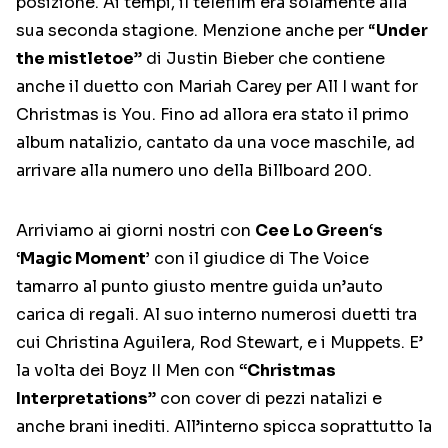
posizione. Ai tempi, il telefilm era solamente alla
sua seconda stagione. Menzione anche per “
Under
the mistletoe
” di Justin Bieber che contiene
anche il duetto con Mariah Carey per All I want for
Christmas is You. Fino ad allora era stato il primo
album natalizio, cantato da una voce maschile, ad
arrivare alla numero uno della Billboard 200.
Arriviamo ai giorni nostri con
Cee Lo Green‘s
‘Magic Moment’
con il giudice di The Voice
tamarro al punto giusto mentre guida un’auto
carica di regali. Al suo interno numerosi duetti tra
cui Christina Aguilera, Rod Stewart, e i Muppets. E’
la volta dei Boyz II Men con
“Christmas
Interpretations
” con cover di pezzi natalizi e
anche brani inediti. All’interno spicca soprattutto la