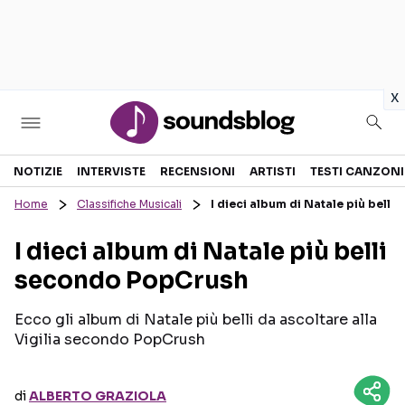
in
x
Sezioni
NOTIZIE
INTERVISTE
RECENSIONI
ARTISTI
TESTI CANZONI
Home
Classifiche Musicali
I dieci album di Natale più bell
NOTIZIE
ARTISTI
I dieci album di Natale più belli
RECENSIONI MUSICALI
TESTI CANZONI
secondo PopCrush
INTERVISTE
TOUR ED EVENTI
GOSSIP E CURIOSITÀ
TALENT SHOW
Ecco gli album di Natale più belli da ascoltare alla
Vigilia secondo PopCrush
di
ALBERTO GRAZIOLA