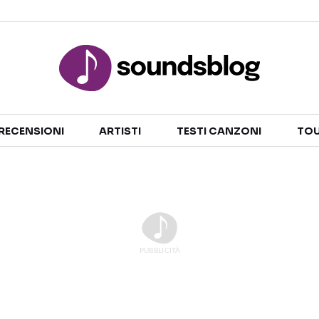
Sezioni
RECENSIONI
ARTISTI
TESTI CANZONI
TOU
NOTIZIE
ARTISTI
RECENSIONI MUSICALI
TESTI CANZONI
INTERVISTE
TOUR ED EVENTI
GOSSIP E CURIOSITÀ
TALENT SHOW