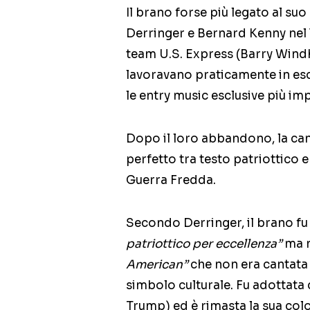
Il brano forse più legato al su
Derringer e Bernard Kenny nel 
team U.S. Express (Barry Windh
lavoravano praticamente in es
le entry music esclusive più im
Dopo il loro abbandono, la can
perfetto tra testo patriottico 
Guerra Fredda.
Secondo Derringer, il brano fu
patriottico per eccellenza”
ma n
American”
che non era cantata
simbolo culturale. Fu adottata d
Trump) ed è rimasta la sua col