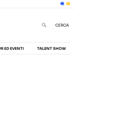
Notizie
in
CERCA
R ED EVENTI
TALENT SHOW