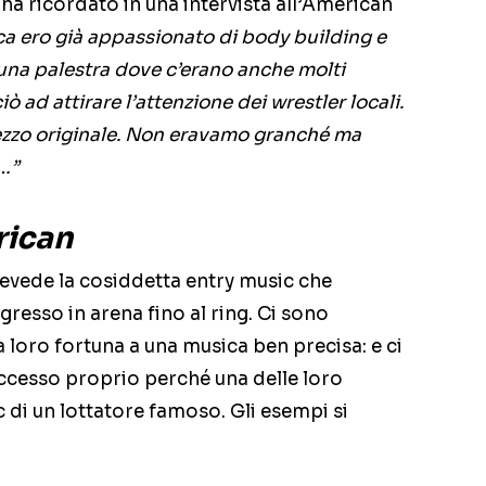
–
ha ricordato in una intervista all’American
ca ero già appassionato di body building e
una palestra dove c’erano anche molti
ò ad attirare l’attenzione dei wrestler locali.
zzo originale. Non eravamo granché ma
…”
rican
revede la cosiddetta entry music che
gresso in arena fino al ring. Ci sono
 loro fortuna a una musica ben precisa: e ci
cesso proprio perché una delle loro
 di un lottatore famoso. Gli esempi si