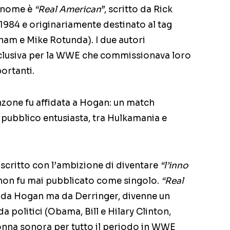
o nome è
“Real American
”, scritto da Rick
1984 e originariamente destinato al tag
am e Mike Rotunda). I due autori
clusiva per la WWE che commissionava loro
portanti.
zone fu affidata a Hogan: un match
e pubblico entusiasta, tra Hulkamania e
 scritto con l’ambizione di diventare
“l’inno
on fu mai pubblicato come singolo.
“Real
 da Hogan ma da Derringer, divenne un
a politici (Obama, Bill e Hilary Clinton,
onna sonora per tutto il periodo in WWE