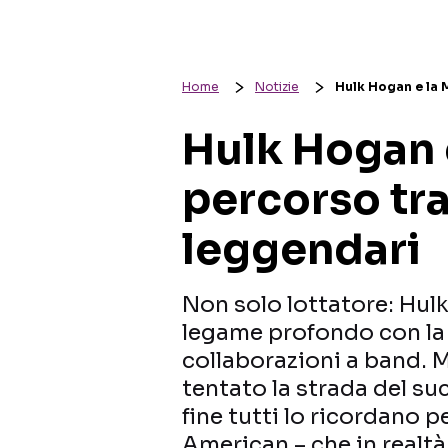
Home
Notizie
Hulk Hogan e la M
Hulk Hogan e
percorso tra
leggendari
Non solo lottatore: Hu
legame profondo con la
collaborazioni a band. 
tentato la strada del su
fine tutti lo ricordano p
American – che in realtà