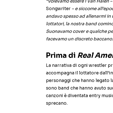
“Volevamo essere i Van Halen 
Songwriter
– e siccome all’epo
andavo spesso ad allenarmi in 
lottatori, la nostra band cominci
Suonavamo cover e qualche pe
facevamo un discreto baccano
Prima di
Real Ame
La narrativa di ogni wrestler p
accompagna il lottatore dall’in
personaggi che hanno legato la
sono band che hanno avuto suc
canzoni è diventata entry music
sprecano.