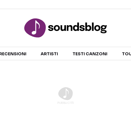
Sezioni
RECENSIONI
ARTISTI
TESTI CANZONI
TOU
NOTIZIE
ARTISTI
RECENSIONI MUSICALI
TESTI CANZONI
INTERVISTE
TOUR ED EVENTI
GOSSIP E CURIOSITÀ
TALENT SHOW