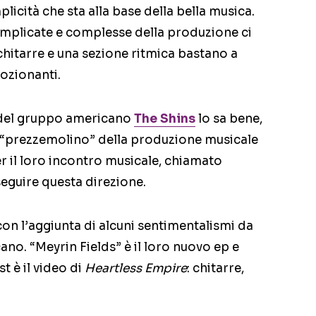
icità che sta alla base della bella musica.
complicate e complesse della produzione ci
hitarre e una sezione ritmica bastano a
ozionanti.
 del gruppo americano
The Shins
lo sa bene,
 “prezzemolino” della produzione musicale
er il loro incontro musicale, chiamato
eguire questa direzione.
n l’aggiunta di alcuni sentimentalismi da
ano. “Meyrin Fields” è il loro nuovo ep e
t è il video di
Heartless Empire
: chitarre,