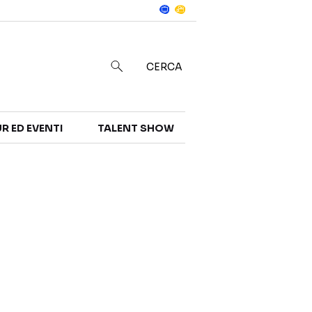
Notizie
in
CERCA
R ED EVENTI
TALENT SHOW