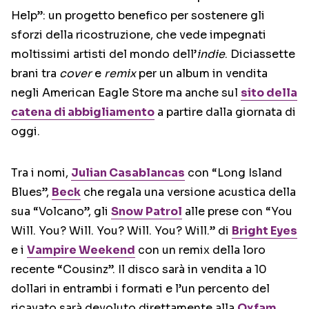
Help”: un progetto benefico per sostenere gli
sforzi della ricostruzione, che vede impegnati
moltissimi artisti del mondo dell’
indie
. Diciassette
brani tra
cover
e
remix
per un album in vendita
negli American Eagle Store ma anche sul
sito della
catena di abbigliamento
a partire dalla giornata di
oggi.
Tra i nomi,
Julian Casablancas
con “Long Island
Blues”,
Beck
che regala una versione acustica della
sua “Volcano”, gli
Snow Patrol
alle prese con “You
Will. You? Will. You? Will. You? Will.” di
Bright Eyes
e i
Vampire Weekend
con un remix della loro
recente “Cousinz”. Il disco sarà in vendita a 10
dollari in entrambi i formati e l’un percento del
ricavato sarà devoluto direttamente alla
Oxfam