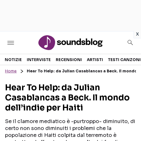
in
x
Sezioni
NOTIZIE
INTERVISTE
RECENSIONI
ARTISTI
TESTI CANZONI
Home
Hear To Help: da Julian Casablancas a Beck. Il mondo de
NOTIZIE
ARTISTI
Hear To Help: da Julian
RECENSIONI MUSICALI
TESTI CANZONI
Casablancas a Beck. Il mondo
INTERVISTE
TOUR ED EVENTI
dell’indie per Haiti
GOSSIP E CURIOSITÀ
TALENT SHOW
Se il clamore mediatico è -purtroppo- diminuito, di
certo non sono diminuiti i problemi che la
popolazione di Haiti colpita dal terremoto è