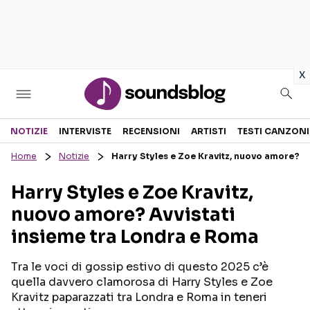
in
x
Sezioni
NOTIZIE
INTERVISTE
RECENSIONI
ARTISTI
TESTI CANZONI
Home
Notizie
Harry Styles e Zoe Kravitz, nuovo amore? A
NOTIZIE
ARTISTI
Harry Styles e Zoe Kravitz,
RECENSIONI MUSICALI
TESTI CANZONI
nuovo amore? Avvistati
INTERVISTE
TOUR ED EVENTI
insieme tra Londra e Roma
GOSSIP E CURIOSITÀ
TALENT SHOW
Tra le voci di gossip estivo di questo 2025 c’è
quella davvero clamorosa di Harry Styles e Zoe
Kravitz paparazzati tra Londra e Roma in teneri