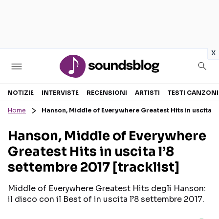
in
x
Sezioni
NOTIZIE
INTERVISTE
RECENSIONI
ARTISTI
TESTI CANZONI
Home
Hanson, Middle of Everywhere Greatest Hits in uscita l’
NOTIZIE
ARTISTI
Hanson, Middle of Everywhere
RECENSIONI MUSICALI
TESTI CANZONI
Greatest Hits in uscita l’8
INTERVISTE
TOUR ED EVENTI
settembre 2017 [tracklist]
GOSSIP E CURIOSITÀ
TALENT SHOW
Middle of Everywhere Greatest Hits degli Hanson:
il disco con il Best of in uscita l’8 settembre 2017.