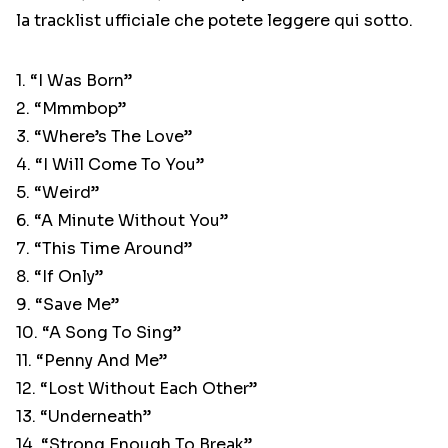
la tracklist ufficiale che potete leggere qui sotto.
1. “I Was Born”
2. “Mmmbop”
3. “Where’s The Love”
4. “I Will Come To You”
5. “Weird”
6. “A Minute Without You”
7. “This Time Around”
8. “If Only”
9. “Save Me”
10. “A Song To Sing”
11. “Penny And Me”
12. “Lost Without Each Other”
13. “Underneath”
14. “Strong Enough To Break”