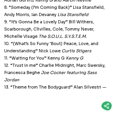
Adrian Gurvitz
Kenny G and Aaron Neville
8. “Someday (I’m Coming Back)” Lisa Stansfield,
Andy Morris, Ian Devaney
Lisa Stansfield
9. “It’s Gonna Be a Lovely Day” Bill Withers,
Scarborough, Clivilles, Cole, Tommy Never,
Michelle Visage
The S.O.U.L. S.Y.S.T.E.M.
10. “(What’s So Funny ‘Bout) Peace, Love, and
Understanding” Nick Lowe
Curtis Stigers
11. “Waiting for You” Kenny G
Kenny G
12. “Trust in me” Charlie Midnight, Marc Swersky,
Francesca Beghe
Joe Cocker featuring Sass
Jordan
13. “Theme from The Bodyguard” Alan Silvestri —