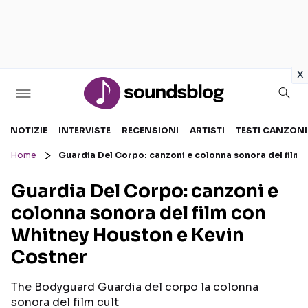
in
x
Sezioni
NOTIZIE
INTERVISTE
RECENSIONI
ARTISTI
TESTI CANZONI
Home
Guardia Del Corpo: canzoni e colonna sonora del film
NOTIZIE
ARTISTI
Guardia Del Corpo: canzoni e
RECENSIONI MUSICALI
TESTI CANZONI
colonna sonora del film con
INTERVISTE
TOUR ED EVENTI
Whitney Houston e Kevin
GOSSIP E CURIOSITÀ
TALENT SHOW
Costner
The Bodyguard Guardia del corpo la colonna
sonora del film cult