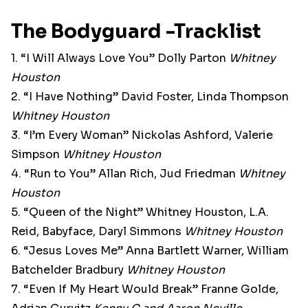
The Bodyguard -Tracklist
1. “I Will Always Love You” Dolly Parton
Whitney
Houston
2. “I Have Nothing” David Foster, Linda Thompson
Whitney Houston
3. “I’m Every Woman” Nickolas Ashford, Valerie
Simpson
Whitney Houston
4. “Run to You” Allan Rich, Jud Friedman
Whitney
Houston
5. “Queen of the Night” Whitney Houston, L.A.
Reid, Babyface, Daryl Simmons
Whitney Houston
6. “Jesus Loves Me” Anna Bartlett Warner, William
Batchelder Bradbury
Whitney Houston
7. “Even If My Heart Would Break” Franne Golde,