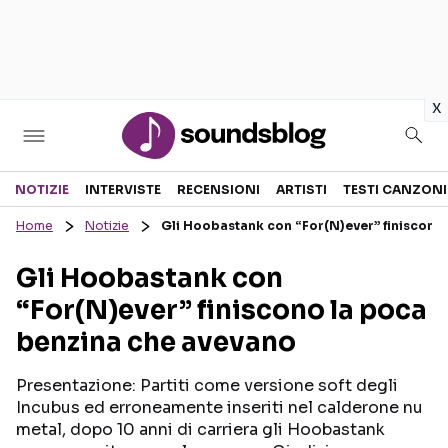
in
x
Sezioni
NOTIZIE
INTERVISTE
RECENSIONI
ARTISTI
TESTI CANZONI
Home
Notizie
Gli Hoobastank con “For(N)ever” finiscono
NOTIZIE
ARTISTI
Gli Hoobastank con
RECENSIONI MUSICALI
TESTI CANZONI
“For(N)ever” finiscono la poca
INTERVISTE
TOUR ED EVENTI
benzina che avevano
GOSSIP E CURIOSITÀ
TALENT SHOW
Presentazione: Partiti come versione soft degli
Incubus ed erroneamente inseriti nel calderone nu
metal, dopo 10 anni di carriera gli Hoobastank