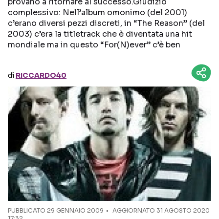
provano a ritornare al successo.Giudizio
complessivo: Nell’album omonimo (del 2001)
Seguici sui social
c’erano diversi pezzi discreti, in “The Reason” (del
2003) c’era la titletrack che è diventata una hit
mondiale ma in questo “For(N)ever” c’è ben
di
RICCARDO40
PUBBLICATO
29 GENNAIO 2009
AGGIORNATO 31 AGOSTO 2020
17:32