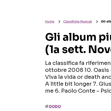
Home
Classifiche Musicali
Gli al
Gli album più
(1a sett. No
La classifica fa riferime
ottobre 2008 10. Oasis –
Viva la vida or death and
A little bit longer 7. Giu
me 6. Paolo Conte – Psic
di
DODO