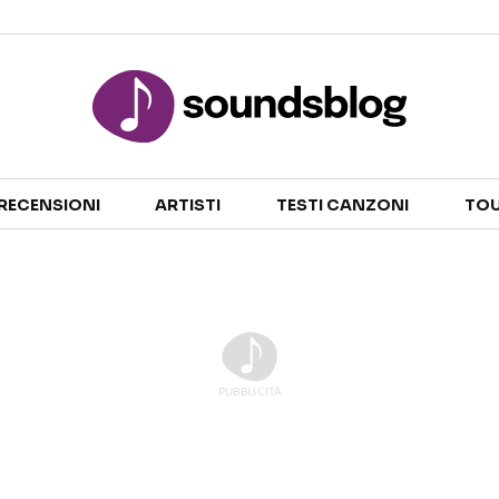
Sezioni
RECENSIONI
ARTISTI
TESTI CANZONI
TOU
NOTIZIE
ARTISTI
RECENSIONI MUSICALI
TESTI CANZONI
INTERVISTE
TOUR ED EVENTI
GOSSIP E CURIOSITÀ
TALENT SHOW