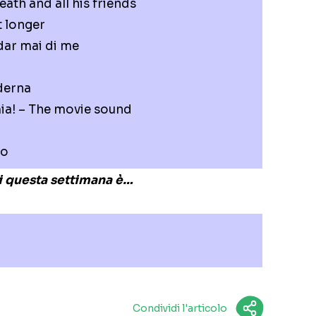
eath and all his friends
it longer
dar mai di me
derna
a! – The movie sound
lo
di questa settimana è…
Condividi l'articolo