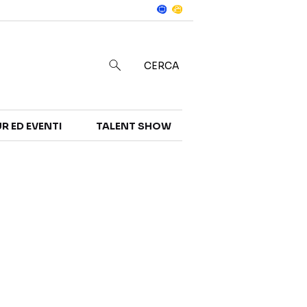
Notizie
in
CERCA
R ED EVENTI
TALENT SHOW