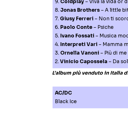
9.
Coldplay
– Viva la vida or d
8.
Jonas Brothers
– A little b
7.
Giusy Ferreri
– Non ti scor
6.
Paolo Conte
– Psiche
5.
Ivano Fossati
– Musica mo
4.
Interpreti Vari
– Mamma mi
3.
Ornella Vanoni
– Più di me
2.
Vinicio Capossela
– Da so
L’album più venduto in Italia 
AC/DC
Black Ice